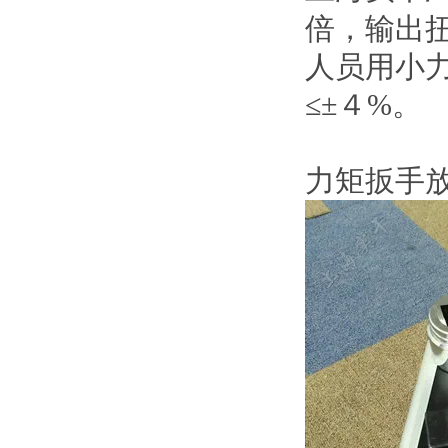
倍，
人员用小力
≤±４%。
力矩扳手