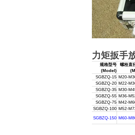
力矩
扳手
规格型号
螺栓直
(Model)
(M
SGBZQ-15
M20-M3
SGBZQ-20
M22-M3
SGBZQ-35
M30-M4
SGBZQ-55
M36-M5
SGBZQ-75
M42-M6
SGBZQ-100
M52-M7
SGBZQ-150
M60-M8