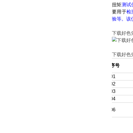
扭矩
测试
要用于
检
验等。
下载好色先生
下载好色先
序号 
01
02
03
04
06