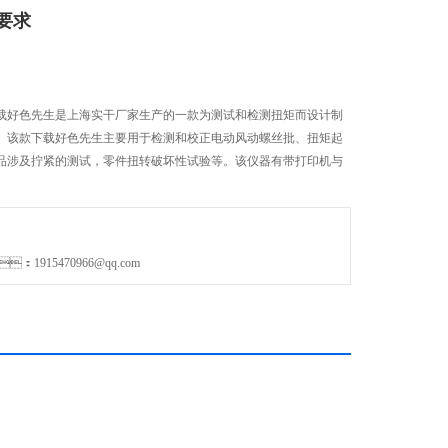
要求
：下载好色先生是上海实干厂家生产的一款为测试和检测扭矩而设计制
。该款下载好色先生主要用于检测和校正电动风动螺丝批、扭矩起
，国产品涉及拧紧的测试，零件扭转破坏性试验等。该仪器有带打印机与
1915470966@qq.com