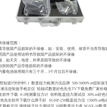
修范围：
致国产品损坏的不保修，如：安装、使用、保管不当而导
照国产品使用说明书导致国产品损坏的不保修
，如天灾，地变，外界原因导致的不保修
自拆卸国产品导致损坏的不保修
蓄电池保用期只有三个月，3个月过后不保修。
想知道
：
数显扭力检测力仪品牌
500-5000N.m扭矩
液压扭矩扳手检定仪
轮辐式数显好色先生TV下载免费厂家价
生软件下载
0-1吨测重拉力计
饮料瓶盖扭力测试仪
30N.m
好色先生软件下载什么牌子好
SGHP-250瓶盖扭力仪
1500N.
下载检定仪
接线端子拉力测试仪
16吨数显拉力表
SGSX-10