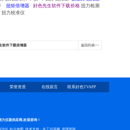
手 扭矩倍增器
好色先生软件下载价格
扭力检测
扭力校准仪
先生软件下载倍增器
返回列表>>
荣誉资质
在线留言
联系好色TVAPP
测力仪器供应商,欢迎咨询！
42916
站点地图
技术支持：
化工仪器网
管理登陆