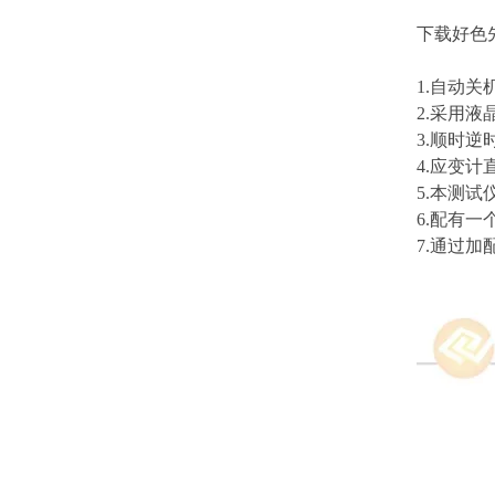
下载好色
1.自动关机
2.采用液晶
3.顺时逆时
4.应变计
5.本测试
6.配有一个
7.通过加