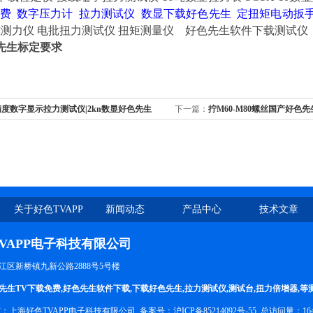
免费
数字压力计
拉力测试仪
数显下载好色先生 定扭矩电动扳
测力仪
电批扭力测试仪
扭矩测量仪
好色先生软件下载测试仪
先生标定要求
度数字显示拉力测试仪|2kn数显好色先生
下一篇：
拧M60-M80螺丝国产好色
SGBZQ-150
关于好色TVAPP
新闻动态
产品中心
技术文章
VAPP电子科技有限公司
松江区新桥镇九新公路2888号5号楼
先生TV下载免费
,
好色先生软件下载
,
下载好色先生
,
拉力测试仪
,
测试台
,
扭力倍增器
,等
有：上海好色TVAPP电子科技有限公司 备案号：
沪ICP备85214092号-55
总访问量：16