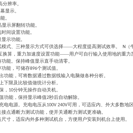
高分辨率。
幕显示。
功能。
晶显示屏翻转功能。
时间设置功能。
显示功能。
试模式、三种显示方式可供选择——大程度提高测试效率。
（牛
N
、相互换算，重力加速度设置功能——用户可自行输入使用地的重力加
持功能。保持峰值显示直手动清零。
存功能，可储存
个测试值。
896
出功能，可将数据通过数据线输入电脑做各种分析。
定上下限及比较值做统计分析。
，
分钟无操作自动关机。
10
值功能，保持显示峰值
秒后自动解除。
2
量充电电源。充电电压从
可用，可适应内、外大多数地区
100V
240V
开关接点通断力测试功能，使开关通断力测试更准确。
安装尺寸，适应内外多种测试机台，方便用户安装到机台上使用。