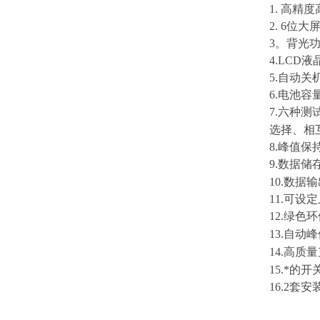
1. 高精度
2. 6位大屏
3。背光
4.LCD液
5.自动关机
6.电池容量
7.六种测
选择
8.峰值保
9.数据储
10.数据输
11.可设
12.绿色环保
13.自动峰
14.高质
15.*的
16.2套