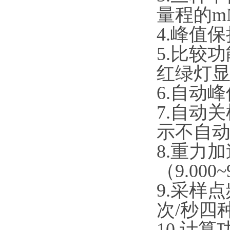
量程的mN﹒m 
4.峰值保
5.比较功
红绿灯显
6.自动峰
7.自动关
示不自动关
8.重力加
（9.000~9
9.采样点频率
次/秒四种
10.计算