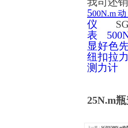
我司还销售有
5
00N.
仪
SG
表
50
显好色先
纽扣拉
测力计
25N.
上一篇：
SGDN500N.