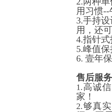
2.两种单
用习惯--
3.手持设
用，
4.指针式指
5.峰值保
6. 壹年保修
售后服务
高诚信
1.
家！
够真实
2.