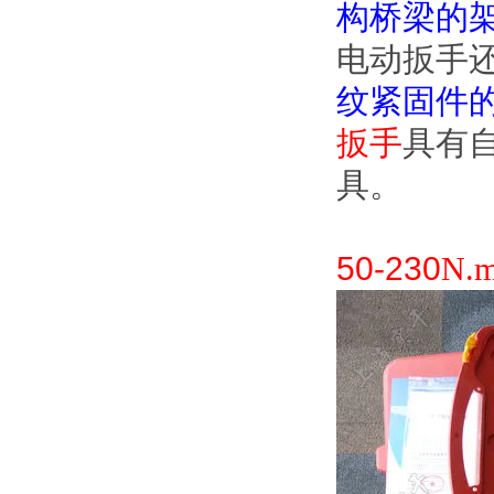
构桥梁的架设
电动扳手
纹紧固件
扳手
具有
具。
50-230
N