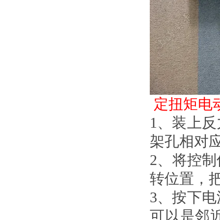
定扭矩电
1
、装上
架孔相对应
2
、将
转位置
3
、按下
可以是邻近