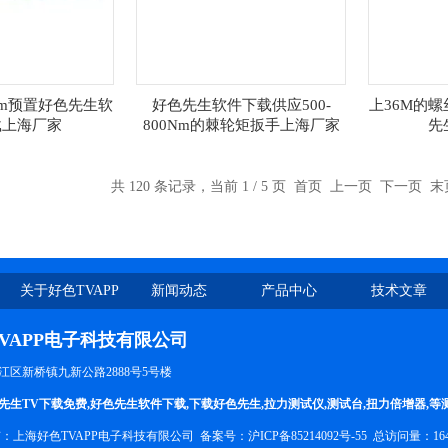
N.m预置好色先生软
好色先生软件下载供应500-
上36M的
载上海厂家
800Nm的棘轮矩扳手上海厂家
先
共 120 条记录，当前 1 / 5 页 首页 上一页
下一页
末
关于好色TVAPP
新闻动态
产品中心
技术文章
VAPP电子科技有限公司
市松江区新桥镇九新公路2888号5号楼
先生TV下载免费
,
好色先生软件下载
,
下载好色先生
,
拉力测试仪
,
测试台
,
扭力倍增器
,等
有：上海好色TVAPP电子科技有限公司 备案号：
沪ICP备85214092号-55
总访问量：16