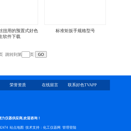
螺丝扭用的预置式好色
标准矩扳手规格型号
生软件下载
页
跳转到第
页
荣誉资质
在线留言
联系好色TVAPP
测力仪器供应商,欢迎咨询！
42474
站点地图
技术支持：
化工仪器网
管理登陆