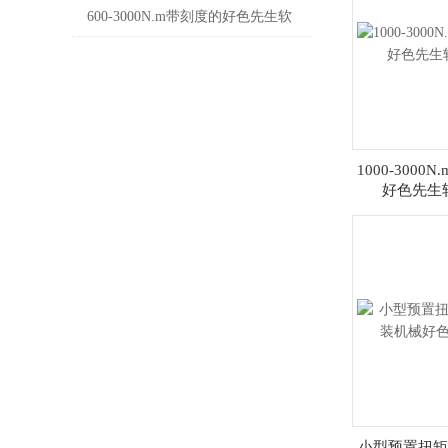
M10 M18 M22厂家
600-3000N.m带刻度的好色先生软
件下载_手动刻度式预置扭矩扳手
价格
1000-300
好色先生
小型预置扭矩