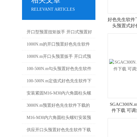
相关文章
RELEVANT ARTICLES
好色先生软件
头预置式好
开口型预置扭矩扳手 开口式预置好
色先生软件下载使用注意事项
1000N.m的开口预置好色先生软件
下载 开口式预置扭矩扳手 手动力
1000N.m开口头预置扳手 开口式预
矩扳手厂家
置好色先生软件下载 可调型力矩扳
100-500N.m勾头预置好色先生软件
手厂家
下载 圆螺母安装手动扭矩扳手厂家
100-500N.m定值式好色先生软件下
载 开口预置好色先生软件下载 手
安装紧固M16-M30内六角圆柱头螺
SGAC300
动力矩扳手厂家
钉预置好色先生软件下载选型注意
3000N.m预置好色先生软件下载的
件下载 可
事项
操作方法和工作原理
M16-M30内六角圆柱头螺钉安装预
置扳手_预置式手动扭矩扳手价格
供应开口头预置好色先生软件下载