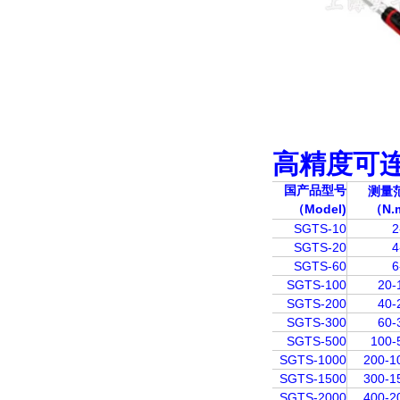
高精度可
国产品型号
测量
（Model)
（N.
SGTS-10
2
SGTS-20
4
SGTS-60
6
SGTS-100
20-
SGTS-200
40-
SGTS-300
60-
SGTS-500
100-
SGTS-1000
200-1
SGTS-1500
300-1
SGTS-2000
400-2