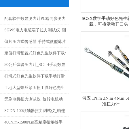
SGSX数字手动好色先生
配套软件数显测力计PC端同步测力
载，可换活动开口头
仪数显式好色先生TV下载免费价格
SGWS电力电缆端子拉力测试仪_测
试线束的拉力测试仪厂家
薄片压力式传感器 手持式微型薄片
压力式传感器数显测力计价格
定值打滑预置式好色先生软件下载/
预置扭矩打滑好色先生软件下载/预
50公斤弹簧压力计_SGTH手动数显
置安装扳手价格
弹簧拉压试验机价格
打滑式好色先生软件下载手动打滑
扭矩扳手防过载手动打滑好色先生
工地大型螺丝紧固扭工具好色先生
供应 1N.m 3N.m 4N.m 
软件下载价格
软件下载扭矩倍增器工地扭力倍增
无刷电机扭力测试仪_旋转电机动
准扭力计
器
态扭力测试仪_电机扭矩功率仪价
SGDN-100联轴器扭力测试仪_轴连
格
电机动态数显扭矩检测仪价格
​400N.m-1500N.m高精度扭矩扳手