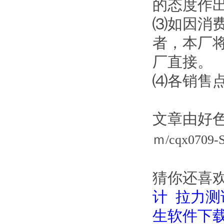
的态度作出
⑶如因消费
者，本厂
厂直接。
⑷各销售点
文章由好色
ｍ/cqx0709-S
猜你还喜欢
计
拉力测
生软件下