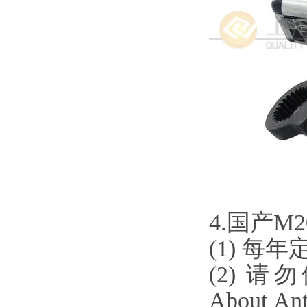
4.国产M
(1) 每
(2) 
About A