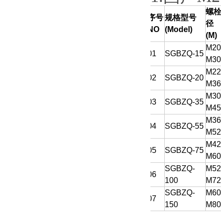
螺
序号
规格型号
径
NO
(Model)
(M)
M20
01
SGBZQ-15
M3
M22
02
SGBZQ-20
M3
M30
03
SGBZQ-35
M4
M36
04
SGBZQ-55
M5
M42
05
SGBZQ-75
M6
SGBZQ-
M52
06
100
M7
SGBZQ-
M60
07
150
M8