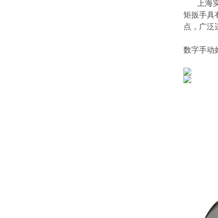
上海实
矩扳手
具有
点
数字手动