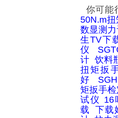
你可能
50N.
数显测力
生TV下
仪
SG
计
饮料
扭矩扳
好
SG
矩扳手检
试仪
1
载
下载