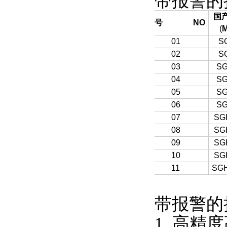
带报警的
国
序号
NO
(
M
01
S
02
S
03
SG
04
SG
05
SG
06
SG
07
SG
08
SG
09
SG
10
SG
11
SGH
带报警的拉
1. 高精度