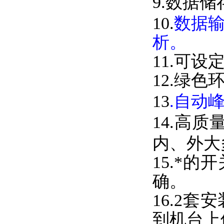
9.数据储
10.
数据输
析。
11.可设
12.绿色环保
13
.自动
14.高质
内、外
15.*
确。
16.2套
到机台上使