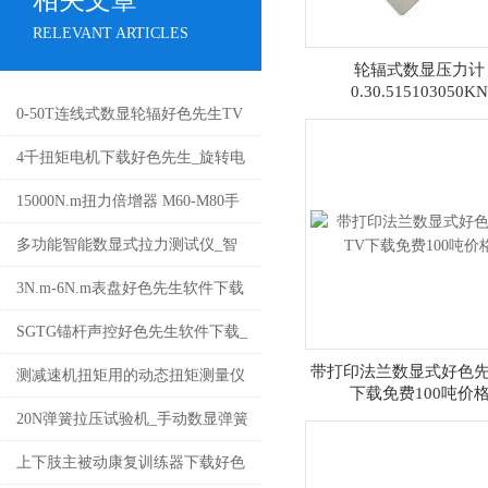
相关文章
RELEVANT ARTICLES
轮辐式数显压力计
0.30.515103050KN
0-50T连线式数显轮辐好色先生TV
下载免费_带软件的轮辐式数显好
4千扭矩电机下载好色先生_旋转电
色先生TV下载免费价格
机动态功率转矩测试台厂家
15000N.m扭力倍增器 M60-M80手
动扭力放大器
多功能智能数显式拉力测试仪_智
能数字拉仪规格品牌
3N.m-6N.m表盘好色先生软件下载
脚手架外六角螺丝安装表盘扭矩扳
SGTG锚杆声控好色先生软件下载_
带打印法兰数显式好色先
手厂家
手动煤矿安装预置式扭矩扳手价格
测减速机扭矩用的动态扭矩测量仪
下载免费100吨价
_电机转矩功率检测仪价格
20N弹簧拉压试验机_手动数显弹簧
拉压力检测仪价格
上下肢主被动康复训练器下载好色