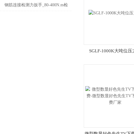
先生 SGDN电机旋转扭力检测仪价
钢筋连接检测力扳手_80-400N.m检
格
测钢筋数显好色先生软件下载
SGLF-1000K大吨位
微型数显好色先生TV下载