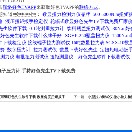
击
联络好色TVAPP
来获取好色TVAPP的
联络方式
。
想知道
：
数显扭力检测力仪品牌
500-5000N.m
格
液压扭矩扳手检定仪
轮辐式数显好色先生TV下载免费厂家
先生软件下载
0-1吨测重拉力计
饮料瓶盖扭力测试仪
30N.
显好色先生软件下载什么牌子好
SGHP-250瓶盖扭力仪
1500N
件下载检定仪
接线端子拉力测试仪
16吨数显拉力表
SGSX-1
免费
数字压力计
拉力测试仪
数显下载好色先生
定扭矩电动扳
测力仪
电批扭力测试仪
扭矩测量仪
好色先生软件下载测试仪
置电子压力计 手持好色先生TV下载免费
度可调好色先生软件下载 数显角度扭矩扳手
下一篇：
小型拉力测试仪 微小拉力检