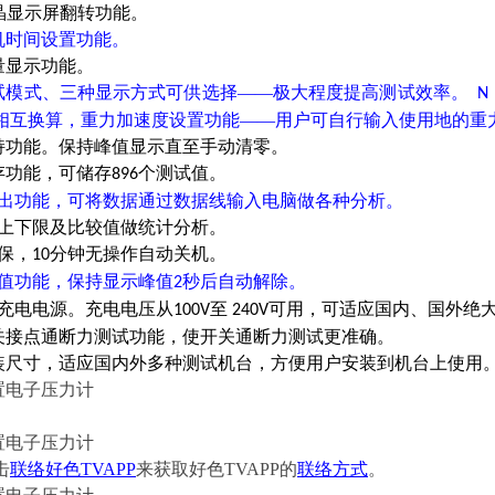
液晶显示屏翻转功能。
时间设置功能。
示功能。
模式、三种显示方式可供选择
——极大程度提高测试效率。
N
、相互换算，重力加速度设置功能
——用户可自行输入使用地的重力加
持功能。保持峰值显示直至手动清零。
功能，可储存
个测试值。
896
出功能，可将数据通过数据线输入电脑做各种分析。
定上下限及比较值做统计分析。
，
分钟无操作自动关机。
10
值功能，保持显示峰值
秒后自动解除。
2
量充电电源。充电电压从
至
可用，可适应国内、国外绝大
100V
240V
开关接点通断力测试功能，使开关通断力测试更准确。
安装尺寸，适应国内外多种测试机台，方便用户安装到机台上使用
击
联络好色TVAPP
来获取好色TVAPP的
联络方式
。