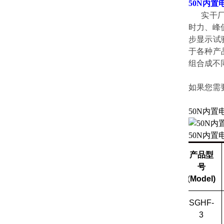
50N内置
实干
时力、
步显示试验力
于各种产品的
组合成不
如果您需要
50N内
50N内置
产品型
号
(
Model)
SGHF-
3