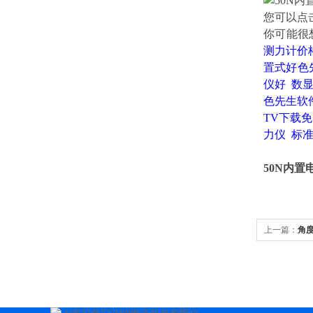
您可以点
你可能很
测力计价
置式好色
仪好
数
色先生软
TV下载
力仪
标准
50N内
上一篇：
角