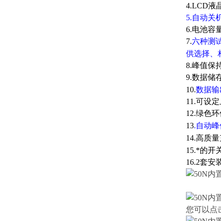
4.LCD
5.自动关机
6.电池容量显
7.
六种测试
供选择
8.峰值保
9.数据储存
10.
数据输
11.可设
12.绿色环保
13
.自动峰
14.高质
15.*的
16.2套
您可以点