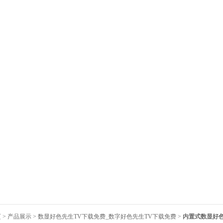
页
>
产品展示
>
数显好色先生TV下载免费_数字好色先生TV下载免费
>
内置式数显好色