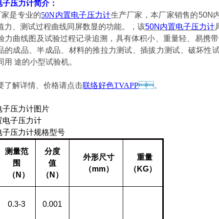
电子压力计
简介：
厂家
是专业的
50N内置电子压力计
生产厂家，本厂家销售
的
50N
峰值力、测试过程曲线同屏数显的功能。
，该
50N内置电子压力计
曲线图及试验过程记录追溯，具有体积小、重量轻、易携
成品、半成品、材料的推拉力测试、插拔力测试、
同用
途的小型试验机。
了解详情、价格请点击
联络好色TVAPP
。
置电子压力计图片
电子压力计
规格型号
测量范
分度
外形尺寸
重量
围
值
（
mm
）
（
KG
）
（
N
）
（
N
）
0.3-3
0.001