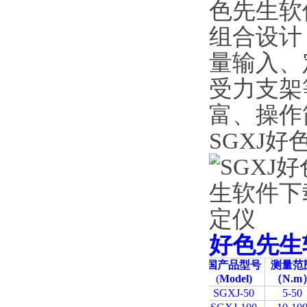
色先生软
组合设计
量输入
受力支架等共
富、操作
SGXJ
好色先生
国产品型号
测量范
(
Model)
（N.m
SGXJ-50
5-50