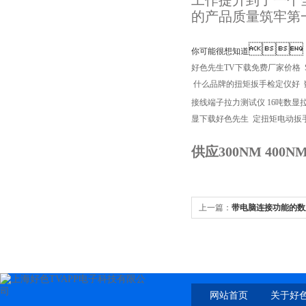
工作提升到了一个全
的产品质量筑牢第一道防

你可能很想知道
好色先生TV下载免费厂家价格
什么品牌的扭矩扳手检定仪好
接线端子拉力测试仪
16吨数显
显下载好色先生
定扭矩电动扳
供应300NM 400
上一篇：
带电脑连接功能的数
支持电脑数据导出
网站首页
关于好色