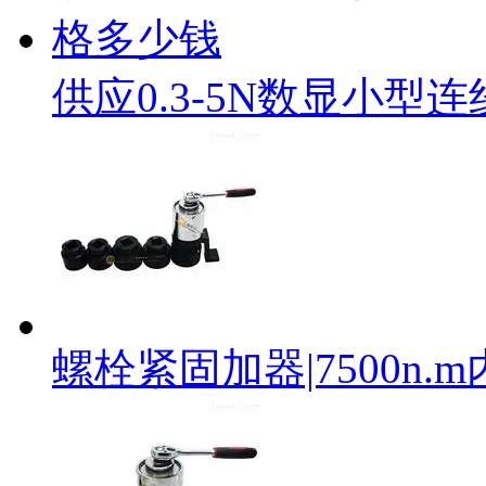
供应0.3-5N数显小
螺栓紧固加器|7500n